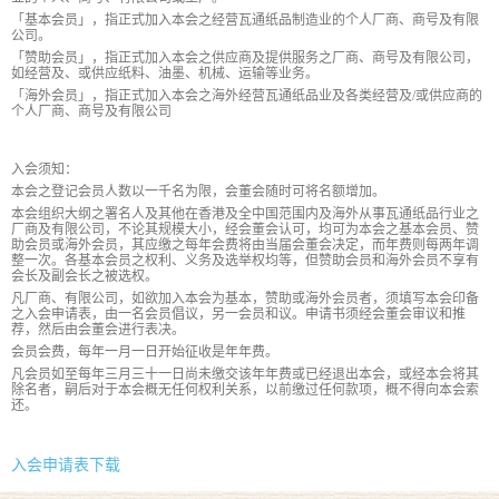
「基本会员」，指正式加入本会之经营瓦通纸品制造业的个人厂商、商号及有限
公司。
「赞助会员」，指正式加入本会之供应商及提供服务之厂商、商号及有限公司，
如经营及、或供应纸料、油墨、机械、运输等业务。
「海外会员」，指正式加入本会之海外经营瓦通纸品业及各类经营及/或供应商的
个人厂商、商号及有限公司
入会须知：
本会之登记会员人数以一千名为限，会董会随时可将名额增加。
本会组织大纲之署名人及其他在香港及全中国范围内及海外从事瓦通纸品行业之
厂商及有限公司，不论其规模大小，经会董会认可，均可为本会之基本会员、赞
助会员或海外会员，其应缴之每年会费将由当届会董会决定，而年费则每两年调
整一次。各基本会员之权利、义务及选举权均等，但赞助会员和海外会员不享有
会长及副会长之被选权。
凡厂商、有限公司，如欲加入本会为基本，赞助或海外会员者，须填写本会印备
之入会申请表，由一名会员倡议，另一会员和议。申请书须经会董会审议和推
荐，然后由会董会进行表决。
会员会费，每年一月一日开始征收是年年费。
凡会员如至每年三月三十一日尚未缴交该年年费或已经退出本会，或经本会将其
除名者，嗣后对于本会概无任何权利关系，以前缴过任何款项，概不得向本会索
还。
入会申请表下载