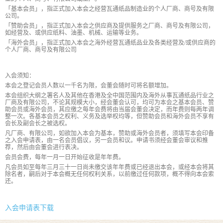
「基本会员」，指正式加入本会之经营瓦通纸品制造业的个人厂商、商号及有限
公司。
「赞助会员」，指正式加入本会之供应商及提供服务之厂商、商号及有限公司，
如经营及、或供应纸料、油墨、机械、运输等业务。
「海外会员」，指正式加入本会之海外经营瓦通纸品业及各类经营及/或供应商的
个人厂商、商号及有限公司
入会须知：
本会之登记会员人数以一千名为限，会董会随时可将名额增加。
本会组织大纲之署名人及其他在香港及全中国范围内及海外从事瓦通纸品行业之
厂商及有限公司，不论其规模大小，经会董会认可，均可为本会之基本会员、赞
助会员或海外会员，其应缴之每年会费将由当届会董会决定，而年费则每两年调
整一次。各基本会员之权利、义务及选举权均等，但赞助会员和海外会员不享有
会长及副会长之被选权。
凡厂商、有限公司，如欲加入本会为基本，赞助或海外会员者，须填写本会印备
之入会申请表，由一名会员倡议，另一会员和议。申请书须经会董会审议和推
荐，然后由会董会进行表决。
会员会费，每年一月一日开始征收是年年费。
凡会员如至每年三月三十一日尚未缴交该年年费或已经退出本会，或经本会将其
除名者，嗣后对于本会概无任何权利关系，以前缴过任何款项，概不得向本会索
还。
入会申请表下载