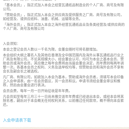
「基本会员」，指正式加入本会之经营瓦通纸品制造业的个人厂商、商号及有限
公司。
「赞助会员」，指正式加入本会之供应商及提供服务之厂商、商号及有限公司，
如经营及、或供应纸料、油墨、机械、运输等业务。
「海外会员」，指正式加入本会之海外经营瓦通纸品业及各类经营及/或供应商的
个人厂商、商号及有限公司
入会须知：
本会之登记会员人数以一千名为限，会董会随时可将名额增加。
本会组织大纲之署名人及其他在香港及全中国范围内及海外从事瓦通纸品行业之
厂商及有限公司，不论其规模大小，经会董会认可，均可为本会之基本会员、赞
助会员或海外会员，其应缴之每年会费将由当届会董会决定，而年费则每两年调
整一次。各基本会员之权利、义务及选举权均等，但赞助会员和海外会员不享有
会长及副会长之被选权。
凡厂商、有限公司，如欲加入本会为基本，赞助或海外会员者，须填写本会印备
之入会申请表，由一名会员倡议，另一会员和议。申请书须经会董会审议和推
荐，然后由会董会进行表决。
会员会费，每年一月一日开始征收是年年费。
凡会员如至每年三月三十一日尚未缴交该年年费或已经退出本会，或经本会将其
除名者，嗣后对于本会概无任何权利关系，以前缴过任何款项，概不得向本会索
还。
入会申请表下载