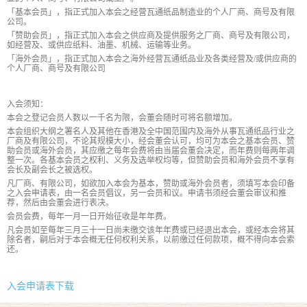
「基本会员」，指正式加入本会之经营瓦通纸品制造业的个人厂商、商号及有限
公司。
「赞助会员」，指正式加入本会之供应商及提供服务之厂商、商号及有限公司，
如经营及、或供应纸料、油墨、机械、运输等业务。
「海外会员」，指正式加入本会之海外经营瓦通纸品业及各类经营及/或供应商的
个人厂商、商号及有限公司
入会须知：
本会之登记会员人数以一千名为限，会董会随时可将名额增加。
本会组织大纲之署名人及其他在香港及全中国范围内及海外从事瓦通纸品行业之
厂商及有限公司，不论其规模大小，经会董会认可，均可为本会之基本会员、赞
助会员或海外会员，其应缴之每年会费将由当届会董会决定，而年费则每两年调
整一次。各基本会员之权利、义务及选举权均等，但赞助会员和海外会员不享有
会长及副会长之被选权。
凡厂商、有限公司，如欲加入本会为基本，赞助或海外会员者，须填写本会印备
之入会申请表，由一名会员倡议，另一会员和议。申请书须经会董会审议和推
荐，然后由会董会进行表决。
会员会费，每年一月一日开始征收是年年费。
凡会员如至每年三月三十一日尚未缴交该年年费或已经退出本会，或经本会将其
除名者，嗣后对于本会概无任何权利关系，以前缴过任何款项，概不得向本会索
还。
入会申请表下载