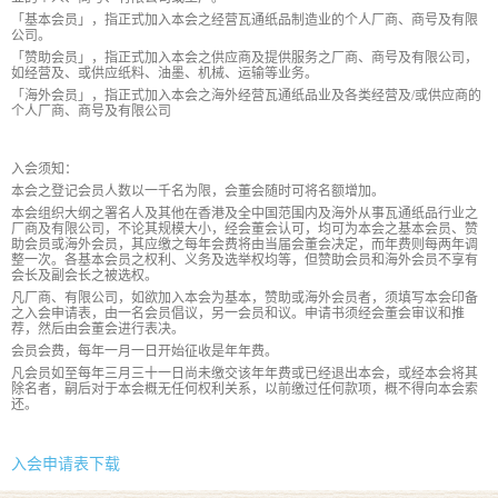
「基本会员」，指正式加入本会之经营瓦通纸品制造业的个人厂商、商号及有限
公司。
「赞助会员」，指正式加入本会之供应商及提供服务之厂商、商号及有限公司，
如经营及、或供应纸料、油墨、机械、运输等业务。
「海外会员」，指正式加入本会之海外经营瓦通纸品业及各类经营及/或供应商的
个人厂商、商号及有限公司
入会须知：
本会之登记会员人数以一千名为限，会董会随时可将名额增加。
本会组织大纲之署名人及其他在香港及全中国范围内及海外从事瓦通纸品行业之
厂商及有限公司，不论其规模大小，经会董会认可，均可为本会之基本会员、赞
助会员或海外会员，其应缴之每年会费将由当届会董会决定，而年费则每两年调
整一次。各基本会员之权利、义务及选举权均等，但赞助会员和海外会员不享有
会长及副会长之被选权。
凡厂商、有限公司，如欲加入本会为基本，赞助或海外会员者，须填写本会印备
之入会申请表，由一名会员倡议，另一会员和议。申请书须经会董会审议和推
荐，然后由会董会进行表决。
会员会费，每年一月一日开始征收是年年费。
凡会员如至每年三月三十一日尚未缴交该年年费或已经退出本会，或经本会将其
除名者，嗣后对于本会概无任何权利关系，以前缴过任何款项，概不得向本会索
还。
入会申请表下载