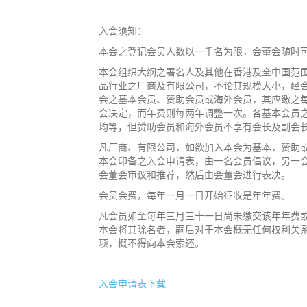
入会须知：
本会之登记会员人数以一千名为限，会董会随时
本会组织大纲之署名人及其他在香港及全中国范
品行业之厂商及有限公司，不论其规模大小，经
会之基本会员、赞助会员或海外会员，其应缴之
会决定，而年费则每两年调整一次。各基本会员
均等，但赞助会员和海外会员不享有会长及副会
凡厂商、有限公司，如欲加入本会为基本，赞助
本会印备之入会申请表，由一名会员倡议，另一
会董会审议和推荐，然后由会董会进行表决。
会员会费，每年一月一日开始征收是年年费。
凡会员如至每年三月三十一日尚未缴交该年年费
本会将其除名者，嗣后对于本会概无任何权利关
项，概不得向本会索还。
入会申请表下载