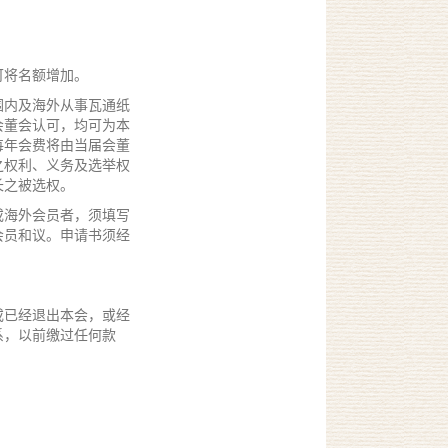
可将名额增加。
围内及海外从事瓦通纸
会董会认可，均可为本
每年会费将由当届会董
之权利、义务及选举权
长之被选权。
或海外会员者，须填写
会员和议。申请书须经
或已经退出本会，或经
系，以前缴过任何款