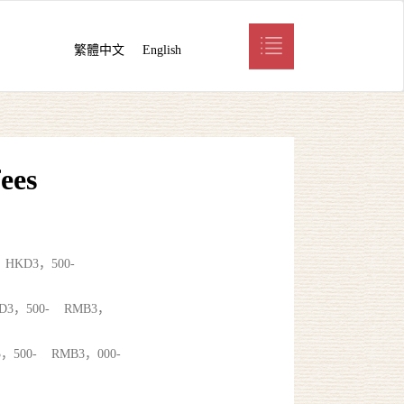
繁體中文
English
ees
KD3，500-
，500- RMB3，
00- RMB3，000-