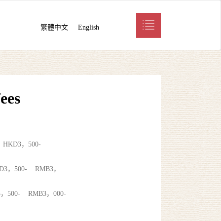
繁體中文
English
ees
KD3，500-
，500- RMB3，
00- RMB3，000-