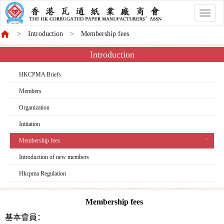
香
港
Introduction
Membership fees
商
會
Introduction
HKCPMA Briefs
Members
Organization
Initiation
Membership fees
Introduction of new members
Hkcpma Regulation
Membership fees
基本會員：