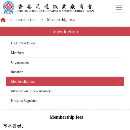
香
港
Introduction
Membership fees
商
會
Introduction
HKCPMA Briefs
Members
Organization
Initiation
Membership fees
Introduction of new members
Hkcpma Regulation
Membership fees
基本會員：