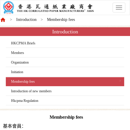
香
港
Introduction
Membership fees
商
會
Introduction
HKCPMA Briefs
Members
Organization
Initiation
Membership fees
Introduction of new members
Hkcpma Regulation
Membership fees
基本會員：