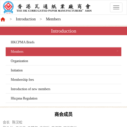
香
港
Introduction
Members
商
會
Introduction
HKCPMA Briefs
Members
Organization
Initiation
Membership fees
Introduction of new members
Hkcpma Regulation
商会成员
会长 陈汉松