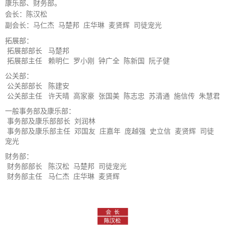
康乐部、财务部。
会长：
陈汉松
副会长：
马仁杰 马楚邦 庄华琳 麦贤辉 司徒宠光
拓展部
：
拓展部部长 马楚邦
拓展部主任 赖明仁 罗小刚 钟广全 陈新国 阮子健
公关部
：
公关部部长 陈建安
公关部主任 许天晴 高家豪 张国美 陈志忠 苏清通 施信传 朱慧君
一般事务部及康乐部
：
事务部及康乐部部长
刘润林
事务部及康乐部主任
邓国友 庄嘉年 庞越强 史立信 麦贤辉 司徒
宠光
财务部
：
财务部部长 陈汉松 马楚邦 司徒宠光
财务部主任 马仁杰 庄华琳 麦贤辉