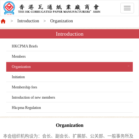
香
港
Introduction
Organization
商
會
Introduction
HKCPMA Briefs
Members
Organization
Initiation
Membership fees
Introduction of new members
Hkcpma Regulation
Organization
本会组织机构设为：会长、副会长、扩展部、公关部、一般事务所及