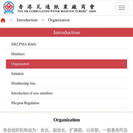
香
港
Introduction
Organization
商
會
Introduction
HKCPMA Briefs
Members
Organization
Initiation
Membership fees
Introduction of new members
Hkcpma Regulation
Organization
本会组织机构设为：会长、副会长、扩展部、公关部、一般事务所及