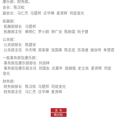
康乐部、财务部。
会长：
陈汉松
副会长：
马仁杰 马楚邦 庄华琳 麦贤辉 司徒宠光
拓展部
：
拓展部部长 马楚邦
拓展部主任 赖明仁 罗小刚 钟广全 陈新国 阮子健
公关部
：
公关部部长 陈建安
公关部主任 许天晴 高家豪 张国美 陈志忠 苏清通 施信传 朱慧君
一般事务部及康乐部
：
事务部及康乐部部长
刘润林
事务部及康乐部主任
邓国友 庄嘉年 庞越强 史立信 麦贤辉 司徒
宠光
财务部
：
财务部部长 陈汉松 马楚邦 司徒宠光
财务部主任 马仁杰 庄华琳 麦贤辉