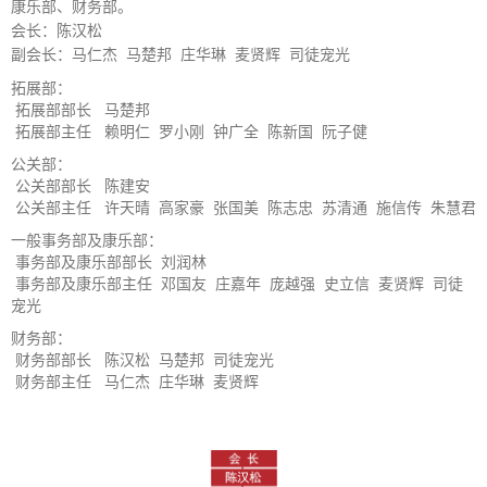
康乐部、财务部。
会长：
陈汉松
副会长：
马仁杰 马楚邦 庄华琳 麦贤辉 司徒宠光
拓展部
：
拓展部部长 马楚邦
拓展部主任 赖明仁 罗小刚 钟广全 陈新国 阮子健
公关部
：
公关部部长 陈建安
公关部主任 许天晴 高家豪 张国美 陈志忠 苏清通 施信传 朱慧君
一般事务部及康乐部
：
事务部及康乐部部长
刘润林
事务部及康乐部主任
邓国友 庄嘉年 庞越强 史立信 麦贤辉 司徒
宠光
财务部
：
财务部部长 陈汉松 马楚邦 司徒宠光
财务部主任 马仁杰 庄华琳 麦贤辉