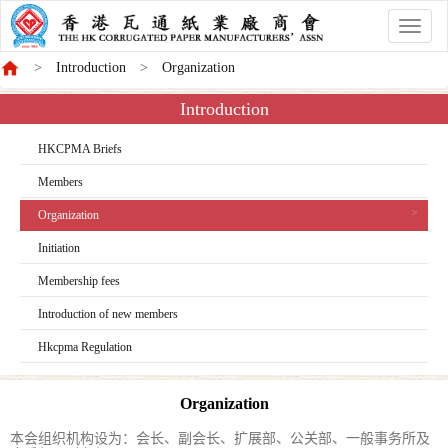
香
港
Introduction
Organization
商
會
Introduction
HKCPMA Briefs
Members
Organization
Initiation
Membership fees
Introduction of new members
Hkcpma Regulation
Organization
本会组织机构设为：会长、副会长、扩展部、公关部、一般事务所及