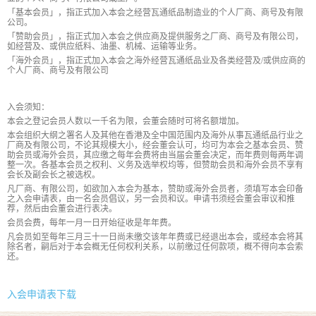
「基本会员」，指正式加入本会之经营瓦通纸品制造业的个人厂商、商号及有限
公司。
「赞助会员」，指正式加入本会之供应商及提供服务之厂商、商号及有限公司，
如经营及、或供应纸料、油墨、机械、运输等业务。
「海外会员」，指正式加入本会之海外经营瓦通纸品业及各类经营及/或供应商的
个人厂商、商号及有限公司
入会须知：
本会之登记会员人数以一千名为限，会董会随时可将名额增加。
本会组织大纲之署名人及其他在香港及全中国范围内及海外从事瓦通纸品行业之
厂商及有限公司，不论其规模大小，经会董会认可，均可为本会之基本会员、赞
助会员或海外会员，其应缴之每年会费将由当届会董会决定，而年费则每两年调
整一次。各基本会员之权利、义务及选举权均等，但赞助会员和海外会员不享有
会长及副会长之被选权。
凡厂商、有限公司，如欲加入本会为基本，赞助或海外会员者，须填写本会印备
之入会申请表，由一名会员倡议，另一会员和议。申请书须经会董会审议和推
荐，然后由会董会进行表决。
会员会费，每年一月一日开始征收是年年费。
凡会员如至每年三月三十一日尚未缴交该年年费或已经退出本会，或经本会将其
除名者，嗣后对于本会概无任何权利关系，以前缴过任何款项，概不得向本会索
还。
入会申请表下载