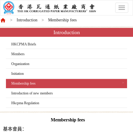
香
港
Introduction
Membership fees
商
會
Introduction
HKCPMA Briefs
Members
Organization
Initiation
Membership fees
Introduction of new members
Hkcpma Regulation
Membership fees
基本會員：