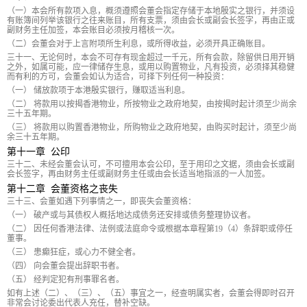
（一）本会所有款项入息，概须遵照会董会指定存储于本地殷实之银行，并须设
有账簿间列举该银行之往来账目，所有支票，须由会长或副会长签字，再由正或
副财务主任加签，本会账目必须按月稽核一次。
（二）会董会对于上言附项所生利息，或所得收益，必须开具正确账目。
三十一、无论何时，本会不可存有现金超过一千元，所有会款，除留供日用开销
之外，如属可能，应一律储存生息，或用以购置物业，凡有投资，必须择其稳健
而有利的方可，会董会如认为适合，可择下列任何一种投资：
（一） 储放款项于本港殷实银行，赚取适当利息。
（二） 将款用以按揭香港物业，所按物业之政府地契，由按揭时起计须至少尚余
三十五年期。
（三） 将款用以购置香港物业，所购物业之政府地契，由购买时起计，须至少尚
余三十五年期。
第十一章 公印
三十二、未经会董会认可，不可擅用本会公印，至于用印之文据，须由会长或副
会长签字，再由财务主任或副财务主任或由会长适当地指派的一人加签。
第十二章 会董资格之丧失
三十三、会董如遇下列事情之一，即丧失会董资格：
（一） 破产或与其债权人概括地达成债务还安排或债务整理协议者。
（二） 因任何香港法律、法例或法庭命令或根据本章程第19（4）条辞职或停任
董事。
（三） 患癫狂症，或心力不健全者。
（四） 向会董会提出辞职书者。
（五） 经判定犯有刑事罪名者。
如有上述（二）、（三）、（五）事宜之一，经查明属实者，会董会得即时召开
非常会讨论委出代表人充任，替补空缺。