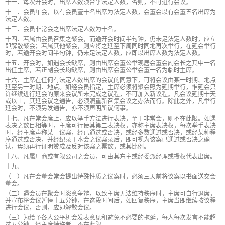
十一、每次开会时，出席人数须合乎法定人数，否则，不可进行会议。
十二、会员年会，以有会员壹十名出席为法定人数，会董会以有会董五名出席为
法定人数。
十三、会员非常会之出席法定人数为十名。
十四、若属由会员召集之聚会，而逾开会时间半句钟，仍未足法定人数时，应立
即解散聚会；若属其他聚会，则应将之延至下周同时同地再次举行，在延会举行
时，若逾开会时间半句钟，仍未足法定人数，应即以出席人数为法定人数。
十五、开会时，如遇会长缺席，则由出席会董公举现居会董会副会长之其中一名
出任主席，若正副会长均缺席，则由出席会董公举会董一名为临时主席。
十六、主席在任何有法定人数出席的会议的同意下，可将会议由某一时期、地点
延至另一时期、地点。如经会员指定，主席必须将聚会照为延期举行，惟延会只
许继续进行延会的原来会议所未完成之议程，不可加入新议程。凡会议延期十天
或以上，其延会议之通告，必须照重新召集会议之办法而行。除此之外，凡举行
延会时，不须另发通告，亦不须声明所议何事。
十七、凡在常会席上，应以举手方法进行表决，至于非常会，则不在此限。如遇
表决之数目相等时，主席可行使其第二表决权，亦称主席表决权，每次举手表决
时，经主席声称某一议案，经已通过或否决，或经多数通过或否决，或经某种程
序通过或否决，并经纪录于本会之议案录后，即可视为该案已通过或否决之确
认，毋须再行证明赞成及反对该案之票数，或其比例。
十八、凡属厂商或有限公司之会员，可由其东主或经委派经理或授权代表出席。
十九、
（一）凡在会董会常会提出特殊性质之议案时，必须三天前将议案以书面送交会
董会。
（二）遇会员在聚会时恣意争辩，以致主席无法维持秩序时，主席可自行退席，
并宣布将会议暂停十五分钟，在这段时间后，如回复秩序，主席当即继续按议程
进行会议，否则，应即解散会议。
（三）为给予各人公平机会发表意见和避免不必要的拖延，每人每次发言不能超