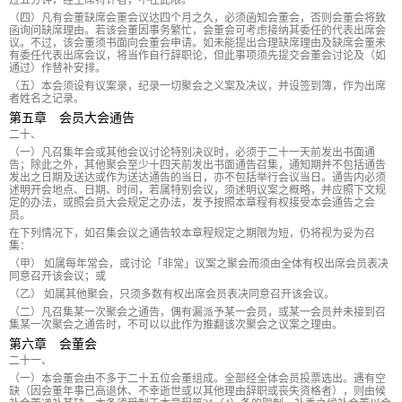
过五分钟，经主席特许者，不在此限。
（四）凡有会董缺席会董会议达四个月之久，必须函知会董会，否则会董会将致
函询问缺席理由。若该会董因事务繁忙，会董会可考虑接纳其委任的代表出席会
议。不过，该会董须书面向会董会申请。如未能提出合理缺席理由及缺席会董未
有委任代表出席会议，将当作自行辞职论，但此事项须先提交会董会讨论及（如
通过）作替补安排。
（五）本会须设有议案录，纪录一切聚会之义案及决议，并设签到簿，作为出席
者姓名之记录。
第五章 会员大会通告
二十、
（一）凡召集年会或其他会议讨论特别决议时，必须于二十一天前发出书面通
告；除此之外，其他聚会至少十四天前发出书面通告召集，通知期并不包括通告
发出之日期及送达或作为送达通告的当日，亦不包括举行会议当日。通告内必须
述明开会地点、日期、时间，若属特别会议，须述明议案之概略，并应照下文规
定的办法，或照会员大会规定之办法，发予按照本章程有权接受本会通告之会
员。
在下列情况下，如召集会议之通告较本章程规定之期限为短，仍将视为妥为召
集：
（甲） 如属每年常会，或讨论「非常」议案之聚会而须由全体有权出席会员表决
同意召开该会议；或
（乙） 如属其他聚会，只须多数有权出席会员表决同意召开该会议。
（二）凡召集某一次聚会之通告，偶有漏派予某一会员，或某一会员并未接到召
集某一次聚会之通告时，不可以以此作为推翻该次聚会之议案之理由。
第六章 会董会
二十一、
（一）本会董会由不多于二十五位会董组成。全部经全体会员投票选出。遇有空
缺（因会董年事已高退休、不幸逝世或以其他理由辞职或丧失资格者），则由候