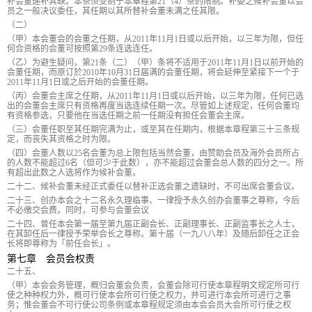
补会董递补其缺。本条须受制于本章程第21（4）条的限制。补委之候补会董以会
员之一般决议委任，其任期以其所替补会董未满之任其限。
（二）
（甲）本会董会的会董之任期，从2011年11月1日或以后开始，以三年为限，但任
何合资格的会董可按照第29条连选连任。
（乙）为避生疑问，第21条（二）（甲）条将不适用于2011年11月1日以前开始的
会董任期，而原订於2010年10月31日届满的会董任期，将会延伸至紧接下一个于
2011年11月1日或之后开始的会董任期。
（丙）会董会主席之任期，从2011年11月1日或以后开始，以三年为限，任何已选
出的会董会主席只有资格再度当选连续任期一次。尽管如上述规定，任何会董均
有资格参选，只要他在当选任期之前一任期没有担任会董会主席。
（三）会董任职至其任期完满为止，或至其在任期内，根据本章程第三十三条规
定，而丧失其资格之时为限。
（四）会董人数以25名会董为总上限包括当然会董，由赞助会员及海外会员所占
的人数不能超过6名（但可少于此数），亦不能超过会董会总人数的四分之一。所
有超出此数之人选将作为候补会董。
二十二、候补会董未经正式委任以替补正选会董之遗缺时，不可出席会董会议。
二十三、创办本会之十二名永久理临事、一律授予永久创办会董事之尊称，今后
不必缴交会费。同时，可参与会董会议
二十四、曾任本会第一届至第九届正副会长、正副理事长、正副监事长之人士，
在其卸任后一律授予荣举会长之尊称。第十届（一九八八年）及随后卸任之正会
长将即尊称为「前任会长」。
第七章 会员会权责
二十五、
（甲）本会会务管理，概归会董会负责，会董会除可行使本章程明文规定所可行
使之种种权力外，概可行使本会所可行使之权力，并可进行本会所可进行之事
务；惟会董会不可行使公司条例或本章程规定须由本会会员大会所可行使之权