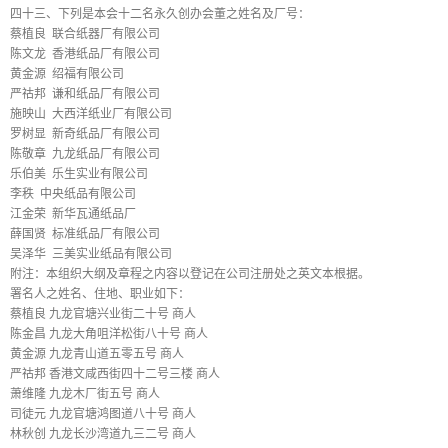
四十三、下列是本会十二名永久创办会董之姓名及厂号：
蔡植良 联合纸器厂有限公司
陈文龙 香港纸品厂有限公司
黄金源 绍福有限公司
严祜邦 谦和纸品厂有限公司
施映山 大西洋纸业厂有限公司
罗树显 新奇纸品厂有限公司
陈敬章 九龙纸品厂有限公司
乐伯美 乐生实业有限公司
李秩 中央纸品有限公司
江金荣 新华瓦通纸品厂
薛国贤 标准纸品厂有限公司
吴泽华 三美实业纸品有限公司
附注：本组织大纲及章程之内容以登记在公司注册处之英文本根据。
署名人之姓名、住地、职业如下：
蔡植良 九龙官塘兴业街二十号 商人
陈金昌 九龙大角咀洋松街八十号 商人
黄金源 九龙青山道五零五号 商人
严祜邦 香港文咸西街四十二号三楼 商人
萧维隆 九龙木厂街五号 商人
司徒元 九龙官塘鸿图道八十号 商人
林秋创 九龙长沙湾道九三二号 商人