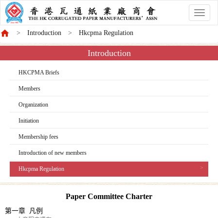
香
港
Introduction
Hkcpma Regulation
商
會
Introduction
HKCPMA Briefs
Members
Organization
Initiation
Membership fees
Introduction of new members
Hkcpma Regulation
Paper Committee Charter
第一章 凡例