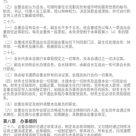
力。
（乙）会董会如认为适当，可随时委任长克勤克俭有或作特别服务性质的秘书、
职员、书记、代理人及工役等，授以种种权力，决定其薪金或津贴，并可自行酌
定将上述员工解雇或停职。
二十六、
（一）会董会设有会长一名，副会长不多于五名。经会董成员以每人一票选出会
董担任此等职位。每名会董有一投票权。本条须受制于本章程第21（4）条的限
制。
（二）会董成员投票选出合适现届会董出任下列四部门正、副主任处理会务：财
务部、一般事务及康乐部、拓展部及公关部。
二十七、
（一）会长代表本会施行本章程规定之一切事务，及本会通过之一切决议案。
（二）副会长协助会长办理会务，会长缺席时，由副会长互选出一名代表会长执
行职权。
（三）商会秘书遵照会董会所有的决议案，处理及执行会内一切事务。
（四）财务主任保管本会一切契据，主理本会一切财务及监督本会一切现金出
纳。财务主任缺席时，如属必要，则由副主任代行职权。至所有收入款项，须照
会董会指定存入本地殷实银行，如按此条办事而该存款有任何损失，财务主任不
必负责该存款的损失；如不遵此条程办事而蒙受损失，财务主任必须负责赔偿损
失。
（五）会董会审定及按时调整本会雇员的薪金。
（六）会董会在会员年会提议合格成为本会法律顾问的人选，在会员年会通过有
关聘任，其任期与会董会相同，如需酬金，其数额由会董会审定。
第八章 办事细则
二十八、会董会随时可通过非常决议，制定本会各项细则，又可随时通过同样决
议将之撤消或变更。此等细则，一经制定施行，即具效力，所有会员，均须遵照
而行。兹特清楚声明下列章程，均应视为本条所指之本会细则：