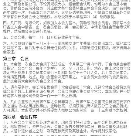
三、本会组织大纲之署名人及其他在香港及全中国范围内及海外从事瓦通纸品行
业之厂商及有限公司，不论其规模大小，经会董会认可，均可为本会之基本会
员、赞助会员或海外会员，其应缴之每年会费将由当届会董会决定，而年费则每
两年调整一次。各基本会员之权利、义务及选举权均等，但赞助会员和海外会员
不享有会长及副会长之被选权。本条受制于本章程第21（4）条的限制。
四、凡厂商、有限公司，如欲加入本会为基本，赞助或海外会员者，须填写本会
印备之入会申请表，由一名会员倡议，另一会员和议。申请书须经会董会审议和
推荐，然后由会董会进行表决。
五、会员会费，每年一月一日开始征收是年年费。
六、凡会员如至每年三月三十一日尚未缴交该年年费或已经退出本会，或经本会
将其除名者，嗣后对于本会概无任何权利关系，以前缴过任何款项，概不得向本
会索还。
第三章 会议
七、本会第一次会员大会须于依法成立一个月至三个月内举行，于会地点由会董
会指定，会员年会，每年至少举行一次，至于开会日期、地点，由上次会员年会
决定惟不能与上次会员年会举行日期相距超过十五个月之久，若上次会员年会，
未有指定日期、地点，则由会董会决定召集之。上言会员大会统称为会员常会，
此外之会员大会统称为会员之非常会。
八、遇有要务时，会长可召集会董非常会或会员非常会，凡经全体会员拾份之壹
或会董半数以上联名函请召集时，会董会应即召集会员非常会，本条规定并不妨
碍请求人根据公司条例第一百一十三条之权利。
九、凡由会董或会员要求召集之会员非常会，要求召集之会董或会员须在要求召
集之通告书内述明提议事由，此种议案，必须获得出席人数四分三之会员赞成，
方可通过。本条规定并不妨碍提案人根据公司条例第一百一十三条赋予之权利。
第四章 会议程序
十、凡在会员非常会所处理之事项，均须当作特别议案，而年会所处理之各事
项，除审查账目，资产负债表，会董会报告及核数师年报，选举会董及其他职
员，以替补退休者之空缺，及确定核数师及其酬金外，均作特别议案论。