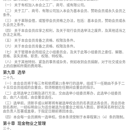
（一） 关于有权加入本会之工厂、商号、或有限公司。
（二） 关于工厂、商号、有限公司加入本会为基本会员、赞助会员或永久会员之
条件。
（三） 关于革除会借，或暂停会员资格之办法，包括：基本会员，赞助会员或永
久会员之条件。
（四） 关于本会会员应享之权利，及关于现行会员选举法之废弃，及其他适当之
办法之采用。
（五） 关于本会会员肯备之资格、权限及条件。
（六） 关于本会会员肯备之资格、权限及条件。
（七） 关于管理本会而组设之小组委员会，及关于此等小组委员之委任、解散、
资格、丧失资格、职责、权限、特权等。
（八） 关于其他特别、紧急的事务或杂务，例如收到会员捐献，对于社交或业务
上的应酬和所需的费用等。
第九章 选举
二十九、
（一）本会会员将于每三年和依照第21条举行的选举，组成下一任期由不多于二
十五位会员组成的会董会，但须根据在任期间会董会的指示。
（二）此项选举之日期及进行方法，交由选举小组委员筹办，此选举小组委员
会，由六人组成，由会董会选任。
（三）选举前，须新手或以邮寄将有被选举权会员的名表送达各会员，而会员收
到名表时，一经标明自认为适合被选为会董会之相当人数后，即将其名称划记及
由负责人签署或盖章，于指定日期前寄回本会。
（四）本会每一会员拥有一选举权。但本条须受制于本章程第21（4）条的限制。
第十章 现金物业之管理
三十、