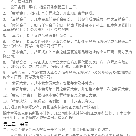
一、本章程内遇有：
1. 「公司条例」字样，指公司条例第三十二章。
2．「会董会」，指根据本章程成立，并由现居会董组成。
3．「当然会董」，凡本会现任会董会会长，于其御任后即成为下届之当然会董。
4．「候补会董」，如有任何会董空缺，将由「候补会董」补上。但本条须受制于
本章程第21（1）条及第21（4）条的限制。
5．「本会」，指「香港瓦通纸业厂商会」。
6．「会员」，指本会任何类别之本会会员，包括任何经营瓦通纸品或瓦通纸品制
造业的个人、商号、有限公司或工厂。
7．「基本会员」，指正式加入本会之经营瓦通纸品制造业的个人厂商、商号及有
限公司。
8．「赞助会员」，指正式加入本会之供应商及提供服务之厂商、商号及有限公
司，如经营及、或供应纸料、油墨、机械、运输等业务。
9. 「海外会员」，指正式加入本会之海外经营瓦通纸品业及各类经营及/或供应商
的个人厂商、商号及有限公司。
10. 「会员大会」，指本会会员大会，包括年会及非常会。
11. 「会员年会」，指本会每年举行之会员大会，并包括本会第一次之会员大会。
12. 「会员非常会」，指根据本会章程特别召集之会员大会。
13. 「特别决议」，概照公司条例第一百一十六条之释义。
凡言照公司条例规定者，即指该条例经修正之现行生效条例。
除本章程条文别有所指不计外，凡公司条例或其任何修正之现行法例，于本会章
程实行时，其语意应照该等法例之释义而执行。
第二章 会员
二、本会之登记会员人数以一千名为限，会董会随时可将名额增加。