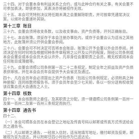
三十四、对于会董本身有利益关系之合约，或与此种合约有关之事，有关会董不
可参加表决，即使参加，其表决亦将被视作无效。
三十五、本会可凭特别决议将任期未满之会董解除职责，并可按章凭通常决议
案，以候补会董递补其缺。
第十三章 账目
三十六、会董会须将收支各数，以及收支事由，资产负债等，开列正确账目。
三十七、本会账簿，须妥存于本会注册办事处内，或存于会董会认为适当之其他
地方，此账簿并须公开供会董会参阅。
三十八、会董会可不时决定可否将本会账目、账簿公开予会董以外会员参阅，并
须决定在何时何地及根据何种条件章程将之公开及公开的程度，除经公司条例或
本会会董会或本会会员大会认许外，凡非身任会董职责之会员，概无权索阅本会
任何账目或簿据等。
三十九、会董会须照公司条例第一百二十二条规定，制定全年之损益及资产负债
表供审核，并在本会会员年会提供予大会省览及通过。
四十、凡在会员年会必须提出之资产负债表（包括公司条例规定，必须附具之种
种册报）连同核数师报告书，须于会员年会至少七天前，各以一份分送有权收受
该召集会员大会通告之人士。
第十四章 核数
四十一、本会核数师之委任，及其职责之分配，须一律遵照公司条例第一百卅一
及第一百卅二及第一百卅三条规定而执行。
第十四章 通告书
四十二、
（一）本会可照各会员在本会登记之地址及传真号码以邮寄或传真方式传送给会
员之通告书。
（二）凡以邮寄之通告，一经放入信封，适当地填写地址，缴付邮资及投寄，即
被视为妥为送达，并以附邮廿四小时后作为已送达论。