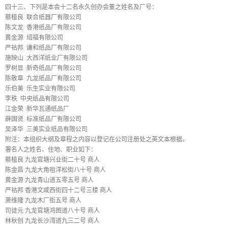
四十三、下列是本会十二名永久创办会董之姓名及厂号：
蔡植良 联合纸器厂有限公司
陈文龙 香港纸品厂有限公司
黄金源 绍福有限公司
严祜邦 谦和纸品厂有限公司
施映山 大西洋纸业厂有限公司
罗树显 新奇纸品厂有限公司
陈敬章 九龙纸品厂有限公司
乐伯美 乐生实业有限公司
李秩 中央纸品有限公司
江金荣 新华瓦通纸品厂
薛国贤 标准纸品厂有限公司
吴泽华 三美实业纸品有限公司
附注：本组织大纲及章程之内容以登记在公司注册处之英文本根据。
署名人之姓名、住地、职业如下：
蔡植良 九龙官塘兴业街二十号 商人
陈金昌 九龙大角咀洋松街八十号 商人
黄金源 九龙青山道五零五号 商人
严祜邦 香港文咸西街四十二号三楼 商人
萧维隆 九龙木厂街五号 商人
司徒元 九龙官塘鸿图道八十号 商人
林秋创 九龙长沙湾道九三二号 商人