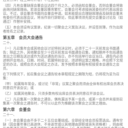
过五分钟，经主席特许者，不在此限。
（四）凡有会董缺席会董会议达四个月之久，必须函知会董会，否则会董会将致
函询问缺席理由。若该会董因事务繁忙，会董会可考虑接纳其委任的代表出席会
议。不过，该会董须书面向会董会申请。如未能提出合理缺席理由及缺席会董未
有委任代表出席会议，将当作自行辞职论，但此事项须先提交会董会讨论及（如
通过）作替补安排。
（五）本会须设有议案录，纪录一切聚会之义案及决议，并设签到簿，作为出席
者姓名之记录。
第五章 会员大会通告
二十、
（一）凡召集年会或其他会议讨论特别决议时，必须于二十一天前发出书面通
告；除此之外，其他聚会至少十四天前发出书面通告召集，通知期并不包括通告
发出之日期及送达或作为送达通告的当日，亦不包括举行会议当日。通告内必须
述明开会地点、日期、时间，若属特别会议，须述明议案之概略，并应照下文规
定的办法，或照会员大会规定之办法，发予按照本章程有权接受本会通告之会
员。
在下列情况下，如召集会议之通告较本章程规定之期限为短，仍将视为妥为召
集：
（甲） 如属每年常会，或讨论「非常」议案之聚会而须由全体有权出席会员表决
同意召开该会议；或
（乙） 如属其他聚会，只须多数有权出席会员表决同意召开该会议。
（二）凡召集某一次聚会之通告，偶有漏派予某一会员，或某一会员并未接到召
集某一次聚会之通告时，不可以以此作为推翻该次聚会之议案之理由。
第六章 会董会
二十一、
（一）本会董会由不多于二十五位会董组成。全部经全体会员投票选出。遇有空
缺（因会董年事已高退休、不幸逝世或以其他理由辞职或丧失资格者），则由候