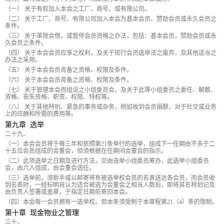
（一） 关于有权加入本会之工厂、商号、或有限公司。
（二） 关于工厂、商号、有限公司加入本会为基本会员、赞助会员或永久会员之
条件。
（三） 关于革除会借，或暂停会员资格之办法，包括：基本会员，赞助会员或永
久会员之条件。
（四） 关于本会会员应享之权利，及关于现行会员选举法之废弃，及其他适当之
办法之采用。
（五） 关于本会会员肯备之资格、权限及条件。
（六） 关于本会会员肯备之资格、权限及条件。
（七） 关于管理本会而组设之小组委员会，及关于此等小组委员之委任、解散、
资格、丧失资格、职责、权限、特权等。
（八） 关于其他特别、紧急的事务或杂务，例如收到会员捐献，对于社交或业务
上的应酬和所需的费用等。
第九章 选举
二十九、
（一）本会会员将于每三年和依照第21条举行的选举，组成下一任期由不多于二
十五位会员组成的会董会，但须根据在任期间会董会的指示。
（二）此项选举之日期及进行方法，交由选举小组委员筹办，此选举小组委员
会，由六人组成，由会董会选任。
（三）选举前，须新手或以邮寄将有被选举权会员的名表送达各会员，而会员收
到名表时，一经标明自认为适合被选为会董会之相当人数后，即将其名称划记及
由负责人签署或盖章，于指定日期前寄回本会。
（四）本会每一会员拥有一选举权。但本条须受制于本章程第21（4）条的限制。
第十章 现金物业之管理
三十、