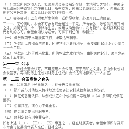
（一）本会所有款项入息，概须遵照会董会指定存储于本地殷实之银行，并须设
有账簿间列举该银行之往来账目，所有支票，须由会长或副会长签字，再由正或
副财务主任加签，本会账目必须按月稽核一次。
（二）会董会对于上言附项所生利息，或所得收益，必须开具正确账目。
三十一、无论何时，本会不可存有现金超过一千元，所有会款，除留供日用开销
之外，如属可能，应一律储存生息，或用以购置物业，凡有投资，必须择其稳健
而有利的方可，会董会如认为适合，可择下列任何一种投资：
（一） 储放款项于本港殷实银行，赚取适当利息。
（二） 将款用以按揭香港物业，所按物业之政府地契，由按揭时起计须至少尚余
三十五年期。
（三） 将款用以购置香港物业，所购物业之政府地契，由购买时起计，须至少尚
余三十五年期。
第十一章 公印
三十二、未经会董会认可，不可擅用本会公印，至于用印之文据，须由会长或副
会长签字，再由财务主任或副财务主任或由会长适当地指派的一人加签。
第十二章 会董资格之丧失
三十三、会董如遇下列事情之一，即丧失会董资格：
（一） 破产或与其债权人概括地达成债务还安排或债务整理协议者。
（二） 因任何香港法律、法例或法庭命令或根据本章程第19（4）条辞职或停任
董事。
（三） 患癫狂症，或心力不健全者。
（四） 向会董会提出辞职书者。
（五） 经判定犯有刑事罪名者。
如有上述（二）、（三）、（五）事宜之一，经查明属实者，会董会得即时召开
非常会讨论委出代表人充任，替补空缺。