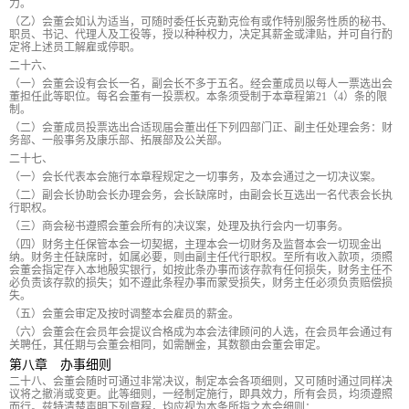
力。
（乙）会董会如认为适当，可随时委任长克勤克俭有或作特别服务性质的秘书、
职员、书记、代理人及工役等，授以种种权力，决定其薪金或津贴，并可自行酌
定将上述员工解雇或停职。
二十六、
（一）会董会设有会长一名，副会长不多于五名。经会董成员以每人一票选出会
董担任此等职位。每名会董有一投票权。本条须受制于本章程第21（4）条的限
制。
（二）会董成员投票选出合适现届会董出任下列四部门正、副主任处理会务：财
务部、一般事务及康乐部、拓展部及公关部。
二十七、
（一）会长代表本会施行本章程规定之一切事务，及本会通过之一切决议案。
（二）副会长协助会长办理会务，会长缺席时，由副会长互选出一名代表会长执
行职权。
（三）商会秘书遵照会董会所有的决议案，处理及执行会内一切事务。
（四）财务主任保管本会一切契据，主理本会一切财务及监督本会一切现金出
纳。财务主任缺席时，如属必要，则由副主任代行职权。至所有收入款项，须照
会董会指定存入本地殷实银行，如按此条办事而该存款有任何损失，财务主任不
必负责该存款的损失；如不遵此条程办事而蒙受损失，财务主任必须负责赔偿损
失。
（五）会董会审定及按时调整本会雇员的薪金。
（六）会董会在会员年会提议合格成为本会法律顾问的人选，在会员年会通过有
关聘任，其任期与会董会相同，如需酬金，其数额由会董会审定。
第八章 办事细则
二十八、会董会随时可通过非常决议，制定本会各项细则，又可随时通过同样决
议将之撤消或变更。此等细则，一经制定施行，即具效力，所有会员，均须遵照
而行。兹特清楚声明下列章程，均应视为本条所指之本会细则：