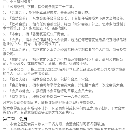
一、本章程内遇有：
1. 「公司条例」字样，指公司条例第三十二章。
2．「会董会」，指根据本章程成立，并由现居会董组成。
3．「当然会董」，凡本会现任会董会会长，于其御任后即成为下届之当然会董。
4．「候补会董」，如有任何会董空缺，将由「候补会董」补上。但本条须受制于
本章程第21（1）条及第21（4）条的限制。
5．「本会」，指「香港瓦通纸业厂商会」。
6．「会员」，指本会任何类别之本会会员，包括任何经营瓦通纸品或瓦通纸品制
造业的个人、商号、有限公司或工厂。
7．「基本会员」，指正式加入本会之经营瓦通纸品制造业的个人厂商、商号及有
限公司。
8．「赞助会员」，指正式加入本会之供应商及提供服务之厂商、商号及有限公
司，如经营及、或供应纸料、油墨、机械、运输等业务。
9. 「海外会员」，指正式加入本会之海外经营瓦通纸品业及各类经营及/或供应商
的个人厂商、商号及有限公司。
10. 「会员大会」，指本会会员大会，包括年会及非常会。
11. 「会员年会」，指本会每年举行之会员大会，并包括本会第一次之会员大会。
12. 「会员非常会」，指根据本会章程特别召集之会员大会。
13. 「特别决议」，概照公司条例第一百一十六条之释义。
凡言照公司条例规定者，即指该条例经修正之现行生效条例。
除本章程条文别有所指不计外，凡公司条例或其任何修正之现行法例，于本会章
程实行时，其语意应照该等法例之释义而执行。
第二章 会员
二、本会之登记会员人数以一千名为限，会董会随时可将名额增加。