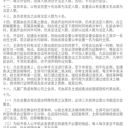
十一、每次开会时，出席人数须合乎法定人数，否则，不可进行会议。
十二、会员年会，以有会员壹十名出席为法定人数，会董会以有会董五名出席为
法定人数。
十三、会员非常会之出席法定人数为十名。
十四、若属由会员召集之聚会，而逾开会时间半句钟，仍未足法定人数时，应立
即解散聚会；若属其他聚会，则应将之延至下周同时同地再次举行，在延会举行
时，若逾开会时间半句钟，仍未足法定人数，应即以出席人数为法定人数。
十五、开会时，如遇会长缺席，则由出席会董公举现居会董会副会长之其中一名
出任主席，若正副会长均缺席，则由出席会董公举会董一名为临时主席。
十六、主席在任何有法定人数出席的会议的同意下，可将会议由某一时期、地点
延至另一时期、地点。如经会员指定，主席必须将聚会照为延期举行，惟延会只
许继续进行延会的原来会议所未完成之议程，不可加入新议程。凡会议延期十天
或以上，其延会议之通告，必须照重新召集会议之办法而行。除此之外，凡举行
延会时，不须另发通告，亦不须声明所议何事。
十七、凡在常会席上，应以举手方法进行表决，至于非常会，则不在此限。如遇
表决之数目相等时，主席可行使其第二表决权，亦称主席表决权，每次举手表决
时，经主席声称某一议案，经已通过或否决，或经多数通过或否决，或经某种程
序通过或否决，并经纪录于本会之议案录后，即可视为该案已通过或否决之确
认，毋须再行证明赞成及反对该案之票数，或其比例。
十八、凡属厂商或有限公司之会员，可由其东主或经委派经理或授权代表出席。
十九、
（一）凡在会董会常会提出特殊性质之议案时，必须三天前将议案以书面送交会
董会。
（二）遇会员在聚会时恣意争辩，以致主席无法维持秩序时，主席可自行退席，
并宣布将会议暂停十五分钟，在这段时间后，如回复秩序，主席当即继续按议程
进行会议，否则，应即解散会议。
（三）为给予各人公平机会发表意见和避免不必要的拖延，每人每次发言不能超