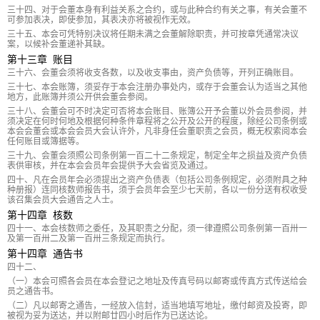
三十四、对于会董本身有利益关系之合约，或与此种合约有关之事，有关会董不
可参加表决，即使参加，其表决亦将被视作无效。
三十五、本会可凭特别决议将任期未满之会董解除职责，并可按章凭通常决议
案，以候补会董递补其缺。
第十三章 账目
三十六、会董会须将收支各数，以及收支事由，资产负债等，开列正确账目。
三十七、本会账簿，须妥存于本会注册办事处内，或存于会董会认为适当之其他
地方，此账簿并须公开供会董会参阅。
三十八、会董会可不时决定可否将本会账目、账簿公开予会董以外会员参阅，并
须决定在何时何地及根据何种条件章程将之公开及公开的程度，除经公司条例或
本会会董会或本会会员大会认许外，凡非身任会董职责之会员，概无权索阅本会
任何账目或簿据等。
三十九、会董会须照公司条例第一百二十二条规定，制定全年之损益及资产负债
表供审核，并在本会会员年会提供予大会省览及通过。
四十、凡在会员年会必须提出之资产负债表（包括公司条例规定，必须附具之种
种册报）连同核数师报告书，须于会员年会至少七天前，各以一份分送有权收受
该召集会员大会通告之人士。
第十四章 核数
四十一、本会核数师之委任，及其职责之分配，须一律遵照公司条例第一百卅一
及第一百卅二及第一百卅三条规定而执行。
第十四章 通告书
四十二、
（一）本会可照各会员在本会登记之地址及传真号码以邮寄或传真方式传送给会
员之通告书。
（二）凡以邮寄之通告，一经放入信封，适当地填写地址，缴付邮资及投寄，即
被视为妥为送达，并以附邮廿四小时后作为已送达论。