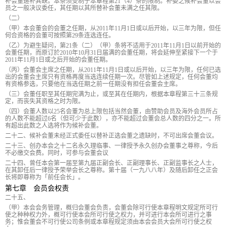
补会董递补其缺。本条须受制于本章程第21（4）条的限制。补委之候补会董以会
员之一般决议委任，其任期以其所替补会董未满之任其限。
（二）
（甲）本会董会的会董之任期，从2011年11月1日或以后开始，以三年为限，但任
何合资格的会董可按照第29条连选连任。
（乙）为避生疑问，第21条（二）（甲）条将不适用于2011年11月1日以前开始的
会董任期，而原订於2010年10月31日届满的会董任期，将会延伸至紧接下一个于
2011年11月1日或之后开始的会董任期。
（丙）会董会主席之任期，从2011年11月1日或以后开始，以三年为限，任何已选
出的会董会主席只有资格再度当选连续任期一次。尽管如上述规定，任何会董均
有资格参选，只要他在当选任期之前一任期没有担任会董会主席。
（三）会董任职至其任期完满为止，或至其在任期内，根据本章程第三十三条规
定，而丧失其资格之时为限。
（四）会董人数以25名会董为总上限包括当然会董，由赞助会员及海外会员所占
的人数不能超过6名（但可少于此数），亦不能超过会董会总人数的四分之一。所
有超出此数之人选将作为候补会董。
二十二、候补会董未经正式委任以替补正选会董之遗缺时，不可出席会董会议。
二十三、创办本会之十二名永久理临事、一律授予永久创办会董事之尊称，今后
不必缴交会费。同时，可参与会董会议
二十四、曾任本会第一届至第九届正副会长、正副理事长、正副监事长之人士，
在其卸任后一律授予荣举会长之尊称。第十届（一九八八年）及随后卸任之正会
长将即尊称为「前任会长」。
第七章 会员会权责
二十五、
（甲）本会会务管理，概归会董会负责，会董会除可行使本章程明文规定所可行
使之种种权力外，概可行使本会所可行使之权力，并可进行本会所可进行之事
务；惟会董会不可行使公司条例或本章程规定须由本会会员大会所可行使之权