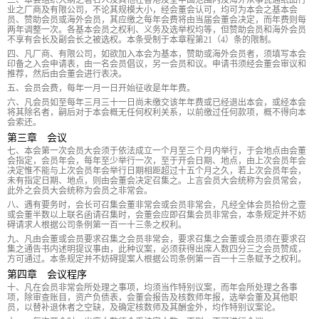
三、本会组织大纲之署名人及其他在香港及全中国范围内及海外从事瓦通纸品行
业之厂商及有限公司，不论其规模大小，经会董会认可，均可为本会之基本会
员、赞助会员或海外会员，其应缴之每年会费将由当届会董会决定，而年费则每
两年调整一次。各基本会员之权利、义务及选举权均等，但赞助会员和海外会员
不享有会长及副会长之被选权。本条受制于本章程第21（4）条的限制。
四、凡厂商、有限公司，如欲加入本会为基本，赞助或海外会员者，须填写本会
印备之入会申请表，由一名会员倡议，另一会员和议。申请书须经会董会审议和
推荐，然后由会董会进行表决。
五、会员会费，每年一月一日开始征收是年年费。
六、凡会员如至每年三月三十一日尚未缴交该年年费或已经退出本会，或经本会
将其除名者，嗣后对于本会概无任何权利关系，以前缴过任何款项，概不得向本
会索还。
第三章 会议
七、本会第一次会员大会须于依法成立一个月至三个月内举行，于会地点由会董
会指定，会员年会，每年至少举行一次，至于开会日期、地点，由上次会员年会
决定惟不能与上次会员年会举行日期相距超过十五个月之久，若上次会员年会，
未有指定日期、地点，则由会董会决定召集之。上言会员大会统称为会员常会，
此外之会员大会统称为会员之非常会。
八、遇有要务时，会长可召集会董非常会或会员非常会，凡经全体会员拾份之壹
或会董半数以上联名函请召集时，会董会应即召集会员非常会，本条规定并不妨
碍请求人根据公司条例第一百一十三条之权利。
九、凡由会董或会员要求召集之会员非常会，要求召集之会董或会员须在要求召
集之通告书内述明提议事由，此种议案，必须获得出席人数四分三之会员赞成，
方可通过。本条规定并不妨碍提案人根据公司条例第一百一十三条赋予之权利。
第四章 会议程序
十、凡在会员非常会所处理之事项，均须当作特别议案，而年会所处理之各事
项，除审查账目，资产负债表，会董会报告及核数师年报，选举会董及其他职
员，以替补退休者之空缺，及确定核数师及其酬金外，均作特别议案论。