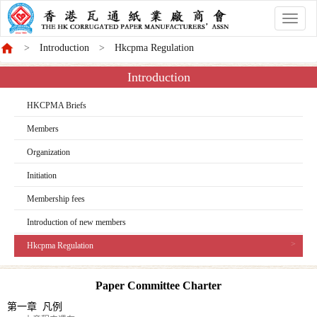
香
港
Introduction
Hkcpma Regulation
商
會
Introduction
HKCPMA Briefs
Members
Organization
Initiation
Membership fees
Introduction of new members
Hkcpma Regulation
Paper Committee Charter
第一章 凡例