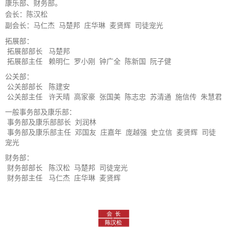
康乐部、财务部。
会长：
陈汉松
副会长：
马仁杰 马楚邦 庄华琳 麦贤辉 司徒宠光
拓展部
：
拓展部部长 马楚邦
拓展部主任 赖明仁 罗小刚 钟广全 陈新国 阮子健
公关部
：
公关部部长 陈建安
公关部主任 许天晴 高家豪 张国美 陈志忠 苏清通 施信传 朱慧君
一般事务部及康乐部
：
事务部及康乐部部长
刘润林
事务部及康乐部主任
邓国友 庄嘉年 庞越强 史立信 麦贤辉 司徒
宠光
财务部
：
财务部部长 陈汉松 马楚邦 司徒宠光
财务部主任 马仁杰 庄华琳 麦贤辉