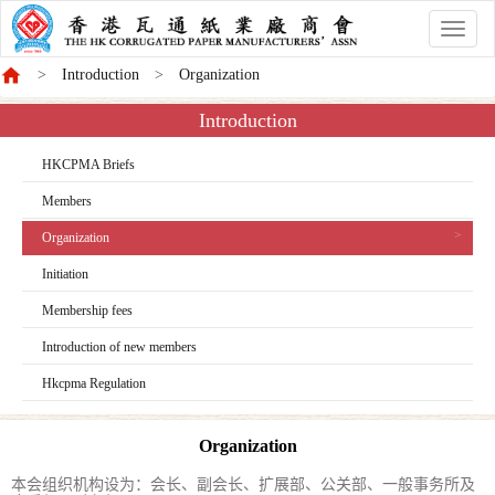
香
港
Introduction
Organization
商
會
Introduction
HKCPMA Briefs
Members
Organization
Initiation
Membership fees
Introduction of new members
Hkcpma Regulation
Organization
本会组织机构设为：会长、副会长、扩展部、公关部、一般事务所及