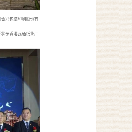
门合兴包装印刷股份有
任状予香港瓦通纸业厂