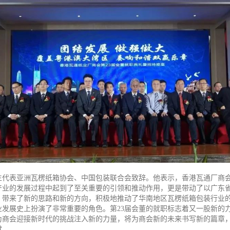
生代表亚洲瓦楞纸箱协会、中国包装联合会致辞。他表示，香港瓦通厂商会
产业的发展过程中起到了至关重要的引领和推动作用，更是带动了以广东
，带来了新的思路和新的方向，积极地推动了华南地区瓦楞纸箱包装行业
业发展史上扮演了非常重要的角色。第23届会董的就职标志着又一股新的
为商会迎接新时代的挑战注入新的力量，将为商会新的未来书写新的篇章
献。