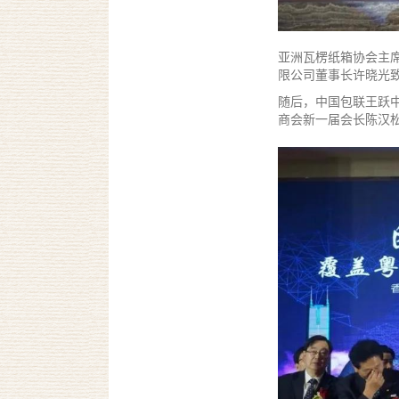
亚洲瓦楞纸箱协会主
限公司董事长许晓光
随后，中国包联王跃
商会新一届会长陈汉