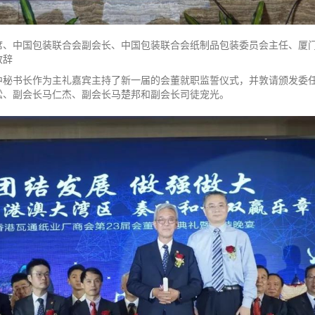
席、中国包装联合会副会长、中国包装联合会纸制品包装委员会主任、厦
致辞
中秘书长作为主礼嘉宾主持了新一届的会董就职监誓仪式，并敦请颁发委
松、副会长马仁杰、副会长马楚邦和副会长司徒宠光。