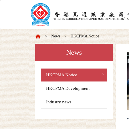
News
HKCPMA Notice
News
HKCPMA Notice
HKCPMA Development
Industry news