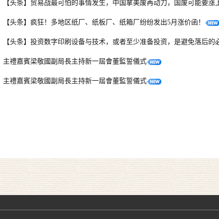
【头条】贸易战最可怕的事情发生，中国拿美废再动刀，国废可能要涨
【头条】疯狂！多地区纸厂、纸板厂、纸箱厂纷纷发出5月涨价函！
【头条】投资数字印刷设备与技术，或者至少准备投资，是避免落后的
主禮嘉賓梁敬國副局長主持新一屆會董監誓儀式
主禮嘉賓梁敬國副局長主持新一屆會董監誓儀式