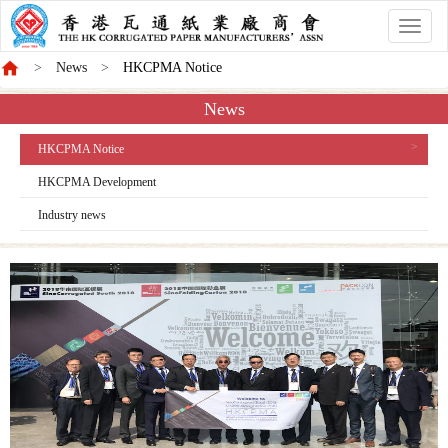
香
港
News
HKCPMA Notice
商
會
News
HKCPMA Notice
HKCPMA Development
Industry news