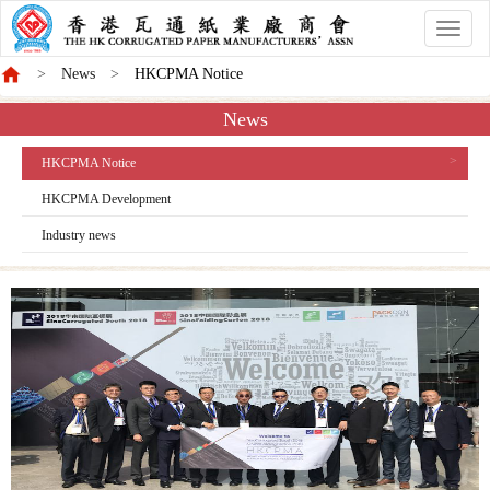
香
港
News
HKCPMA Notice
商
會
News
HKCPMA Notice
HKCPMA Development
Industry news