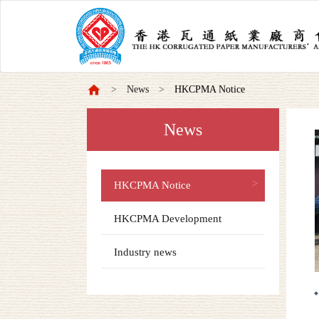
News
HKCPMA Notice
News
HKCPMA Notice
HKCPMA Development
Industry news