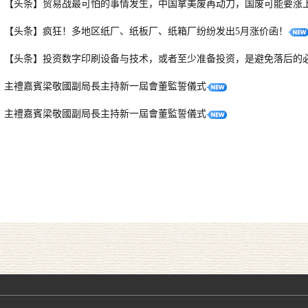
【头条】贸易战最可怕的事情发生，中国拿美废再动刀，国废可能要涨
【头条】疯狂！多地区纸厂、纸板厂、纸箱厂纷纷发出5月涨价函！
【头条】投资数字印刷设备与技术，或者至少准备投资，是避免落后的
主禮嘉賓梁敬國副局長主持新一屆會董監誓儀式
主禮嘉賓梁敬國副局長主持新一屆會董監誓儀式