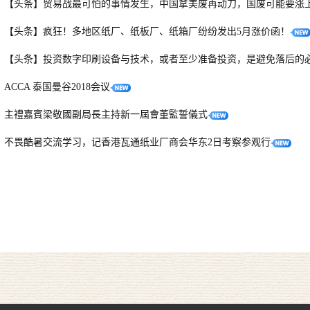
【头条】贸易战最可怕的事情发生，中国拿美废再动刀，国废可能要涨
【头条】疯狂！多地区纸厂、纸板厂、纸箱厂纷纷发出5月涨价函！
【头条】投资数字印刷设备与技术，或者至少准备投资，是避免落后的
ACCA 泰国曼谷2018会议
主禮嘉賓梁敬國副局長主持新一屆會董監誓儀式
不畏酷暑交流学习，记香港瓦通纸业厂商会华东2日考察参观行