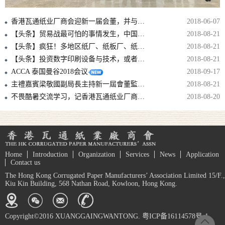
香港瓦通纸业厂商会迎新一届会董，并与中包联纸委会结战略合作伙伴！！
2018-06-07
【头条】贸易战最可怕的事情发生，中国拿美废再动刀，国废可能要涨上天！
2018-08-21
【头条】疯狂！多地区纸厂、纸板厂、纸箱厂纷纷发出5月涨价函！
2018-08-21
【头条】投资数字印刷设备与技术，或者至少准备投资，是避免落后的必要条件！
2018-08-21
ACCA 泰国曼谷2018会议
2018-09-17
主禮嘉賓梁敬國副局長主持新一屆會董監誓儀式
2018-08-21
不畏酷暑交流学习，记香港瓦通纸业厂商会华东2日考察参观行
2018-08-20
Home
Introduction
Organization
Services
News
Application
Contact us
The Hong Kong Corrugated Paper Manufacturers’ Association Limited 15/F.,
Kiu Kin Building, 568 Nathan Road, Kowloon, Hong Kong.
Copyright©2016 XUANGGAINGWANTONG. 粤ICP备16114578号-1