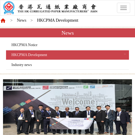
香
港
News
HKCPMA Development
商
會
News
HKCPMA Notice
HKCPMA Development
Industry news