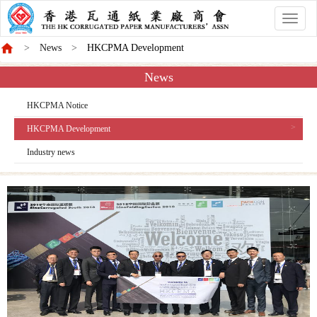
香
港
News
HKCPMA Development
商
會
News
HKCPMA Notice
HKCPMA Development
Industry news