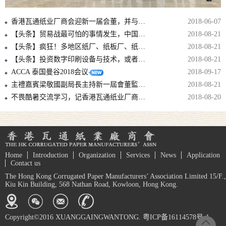
香港瓦通纸业厂商会迎新一届会董，并与中包联纸委会结战略合作伙伴！！
2018-06-07
【头条】贸易战最可怕的事情发生，中国拿美废再动刀，国废可能要涨上天！
2018-08-21
【头条】疯狂！多地区纸厂、纸板厂、纸箱厂纷纷发出5月涨价函！
2018-08-21
【头条】投资数字印刷设备与技术，或者至少准备投资，是避免落后的必要条件！
2018-08-21
ACCA 泰国曼谷2018会议
2018-09-17
主禮嘉賓梁敬國副局長主持新一屆會董監誓儀式
2018-08-21
不畏酷暑交流学习，记香港瓦通纸业厂商会华东2日考察参观行
2018-08-20
Home
Introduction
Organization
Services
News
Application
Contact us
The Hong Kong Corrugated Paper Manufacturers’ Association Limited 15/F.,
Kiu Kin Building, 568 Nathan Road, Kowloon, Hong Kong.
Copyright©2016 XUANGGAINGWANTONG. 粤ICP备16114578号-1