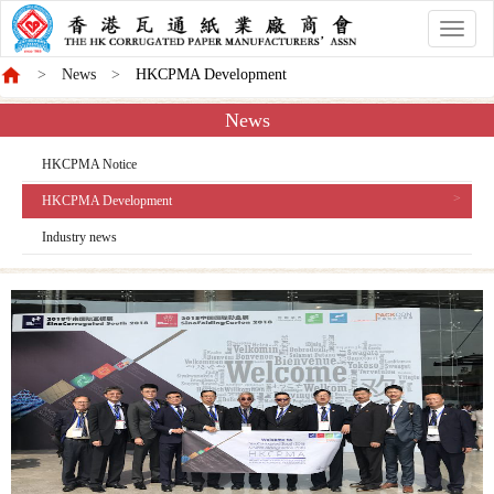
香
港
News
HKCPMA Development
商
會
News
HKCPMA Notice
HKCPMA Development
Industry news