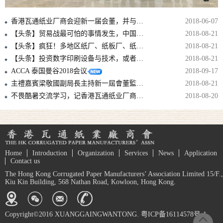
香港瓦通纸业厂商会迎新一届会董，并与中包联纸委会结战略合作伙伴！！
2018-06-07
【头条】贸易战最可怕的事情发生，中国拿美废再动刀，国废可能要涨上天！
2018-08-21
【头条】疯狂！多地区纸厂、纸板厂、纸箱厂纷纷发出5月涨价函！
2018-08-21
【头条】投资数字印刷设备与技术，或者至少准备投资，是避免落后的必要条件！
2018-08-21
ACCA 泰国曼谷2018会议
2018-09-17
主禮嘉賓梁敬國副局長主持新一屆會董監誓儀式
2018-08-21
不畏酷暑交流学习，记香港瓦通纸业厂商会华东2日考察参观行
2018-08-20
Home
Introduction
Organization
Services
News
Application
Contact us
The Hong Kong Corrugated Paper Manufacturers’ Association Limited 15/F.,
Kiu Kin Building, 568 Nathan Road, Kowloon, Hong Kong.
Copyright©2016 XUANGGAINGWANTONG. 粤ICP备16114578号-1