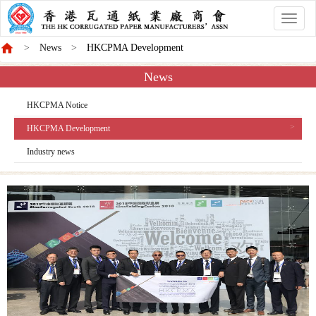
香
港
News
HKCPMA Development
商
會
News
HKCPMA Notice
HKCPMA Development
Industry news