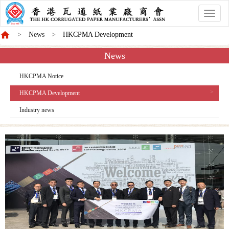
香
港
News
HKCPMA Development
商
會
News
HKCPMA Notice
HKCPMA Development
Industry news