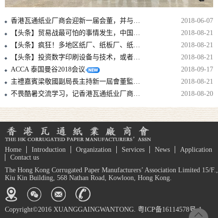
香港瓦通纸业厂商会迎新一届会董，并与中包联纸委会结战略合作伙伴！！
2018-06-07
【头条】贸易战最可怕的事情发生，中国拿美废再动刀，国废可能要涨上天！
2018-08-21
【头条】疯狂！多地区纸厂、纸板厂、纸箱厂纷纷发出5月涨价函！
2018-08-21
【头条】投资数字印刷设备与技术，或者至少准备投资，是避免落后的必要条件！
2018-08-21
ACCA 泰国曼谷2018会议
2018-09-17
主禮嘉賓梁敬國副局長主持新一屆會董監誓儀式
2018-08-21
不畏酷暑交流学习，记香港瓦通纸业厂商会华东2日考察参观行
2018-08-20
Home
Introduction
Organization
Services
News
Application
Contact us
The Hong Kong Corrugated Paper Manufacturers’ Association Limited 15/F.,
Kiu Kin Building, 568 Nathan Road, Kowloon, Hong Kong.
Copyright©2016 XUANGGAINGWANTONG. 粤ICP备16114578号-1