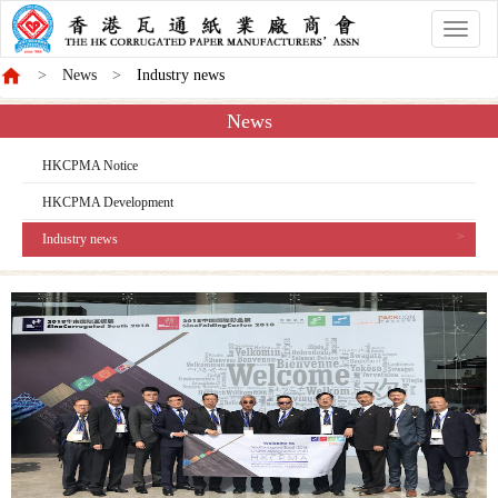
香
港
News
Industry news
商
會
News
HKCPMA Notice
HKCPMA Development
Industry news