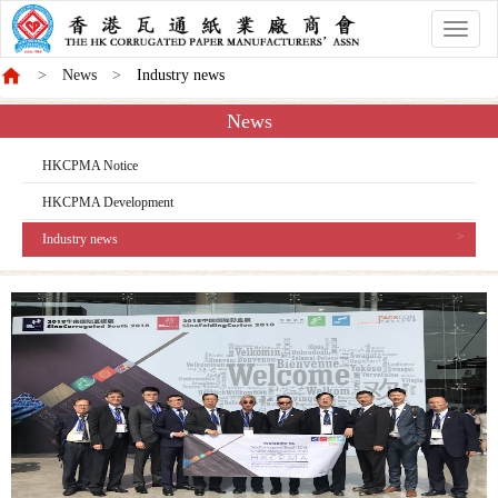
香
港
News
Industry news
商
會
News
HKCPMA Notice
HKCPMA Development
Industry news