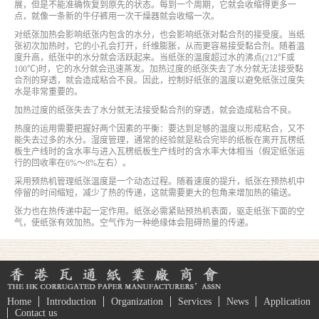
展，但是不能准确恢复到原先的状态。每到一个周期，它就会收缩得更多一
点，就像一条新的牛仔裤用一次干燥器就会收缩一次。
对纸张加热会影响纸张内包含的水分，也会影响纸张对黏合剂的接受度。当纸
张初次加热时，它的小孔会打开，纤维膨胀，从而更容易接受黏合剂。随着温
度升高，纸张中的水分就会活跃起来。当纸张的温度超过水的沸点(212℉或
100℃)时，它的水分就会迅速蒸发。加热过度的纸张失去了水分就无法接受黏
合剂的穿透，就会造成粘合不良。因此，控制好纸张的温度以避免纸张过度失
水是非常重要的。
加热过度的纸张失去了水分就无法接受黏合剂的穿透，就会造成粘合不良。
热度的运用需要把握好两个因素的平衡：要达到足够的温度以形成粘合，又不
能失去过多的水分。湿度管理，通常的经验就是粘合完毕的纸板在离开瓦楞纸
板生产线时的含水率与进入瓦楞纸板生产线时的含水率大体相当（假定纸张运
行的回收率在6%～8%左右）。
采用预热机管理纸张温度是一个动态过程。随着速度的提升，纸张在预热机中
停留的时间缩短，减少了热的传递，这就需要更大的包角来增加热的输送。
张力也在热传递中起一定作用。纸张必需紧贴预热机表面，驱走纸张下面的空
气，使纸张有效加热。空气作为一种绝缘体会阻碍热量的传递。
Home
Introduction
Organization
Services
News
Application
Contact us