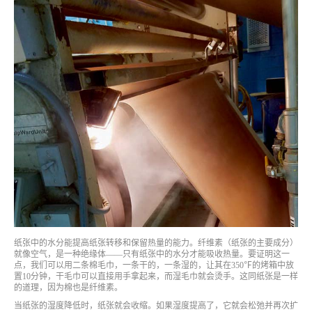
纸张中的水分能提高纸张转移和保留热量的能力。纤维素（纸张的主要成分）
就像空气，是一种绝缘体——只有纸张中的水分才能吸收热量。要证明这一
点，我们可以用二条棉毛巾，一条干的，一条湿的，让其在350℉的烤箱中放
置10分钟，干毛巾可以直接用手拿起来，而湿毛巾就会烫手。这同纸张是一样
的道理，因为棉也是纤维素。
当纸张的湿度降低时，纸张就会收缩。如果湿度提高了，它就会松弛并再次扩