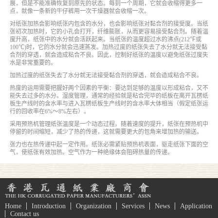
展，但是不能准确恢复到原先的状态。每到一个周期，它就会收缩得更多一
点，就像一条新的牛仔裤用一次干燥器就会收缩一次。
对纸张加热会影响纸张内包含的水分，也会影响纸张对黏合剂的接受度。当纸
张初次加热时，它的小孔会打开，纤维膨胀，从而更容易接受黏合剂。随着温
度升高，纸张中的水分就会活跃起来。当纸张的温度超过水的沸点(212℉或
100℃)时，它的水分就会迅速蒸发。加热过度的纸张失去了水分就无法接受黏
合剂的穿透，就会造成粘合不良。因此，控制好纸张的温度以避免纸张过度失
水是非常重要的。
加热过度的纸张失去了水分就无法接受黏合剂的穿透，就会造成粘合不良。
热度的运用需要把握好两个因素的平衡：要达到足够的温度以形成粘合，又不
能失去过多的水分。湿度管理，通常的经验就是粘合完毕的纸板在离开瓦楞纸
板生产线时的含水率与进入瓦楞纸板生产线时的含水率大体相当（假定纸张运
行的回收率在6%～8%左右）。
采用预热机管理纸张温度是一个动态过程。随着速度的提升，纸张在预热机中
停留的时间缩短，减少了热的传递，这就需要更大的包角来增加热的输送。
张力也在热传递中起一定作用。纸张必需紧贴预热机表面，驱走纸张下面的空
气，使纸张有效加热。空气作为一种绝缘体会阻碍热量的传递。
Home
Introduction
Organization
Services
News
Application
Contact us