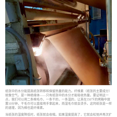
纸张中的水分能提高纸张转移和保留热量的能力。纤维素（纸张的主要成分）
就像空气，是一种绝缘体——只有纸张中的水分才能吸收热量。要证明这一
点，我们可以用二条棉毛巾，一条干的，一条湿的，让其在350℉的烤箱中放
置10分钟，干毛巾可以直接用手拿起来，而湿毛巾就会烫手。这同纸张是一样
的道理，因为棉也是纤维素。
当纸张的湿度降低时，纸张就会收缩。如果湿度提高了，它就会松弛并再次扩