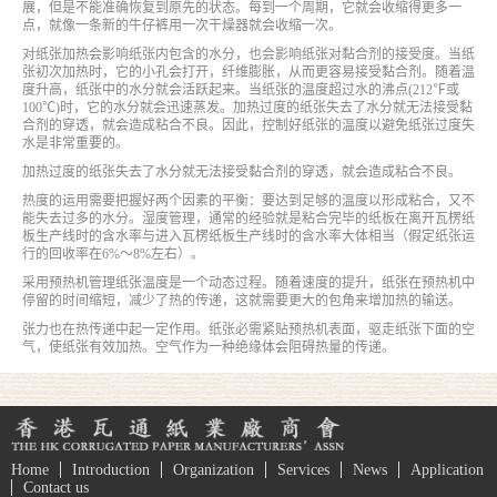
展，但是不能准确恢复到原先的状态。每到一个周期，它就会收缩得更多一
点，就像一条新的牛仔裤用一次干燥器就会收缩一次。
对纸张加热会影响纸张内包含的水分，也会影响纸张对黏合剂的接受度。当纸
张初次加热时，它的小孔会打开，纤维膨胀，从而更容易接受黏合剂。随着温
度升高，纸张中的水分就会活跃起来。当纸张的温度超过水的沸点(212℉或
100℃)时，它的水分就会迅速蒸发。加热过度的纸张失去了水分就无法接受黏
合剂的穿透，就会造成粘合不良。因此，控制好纸张的温度以避免纸张过度失
水是非常重要的。
加热过度的纸张失去了水分就无法接受黏合剂的穿透，就会造成粘合不良。
热度的运用需要把握好两个因素的平衡：要达到足够的温度以形成粘合，又不
能失去过多的水分。湿度管理，通常的经验就是粘合完毕的纸板在离开瓦楞纸
板生产线时的含水率与进入瓦楞纸板生产线时的含水率大体相当（假定纸张运
行的回收率在6%～8%左右）。
采用预热机管理纸张温度是一个动态过程。随着速度的提升，纸张在预热机中
停留的时间缩短，减少了热的传递，这就需要更大的包角来增加热的输送。
张力也在热传递中起一定作用。纸张必需紧贴预热机表面，驱走纸张下面的空
气，使纸张有效加热。空气作为一种绝缘体会阻碍热量的传递。
Home
Introduction
Organization
Services
News
Application
Contact us