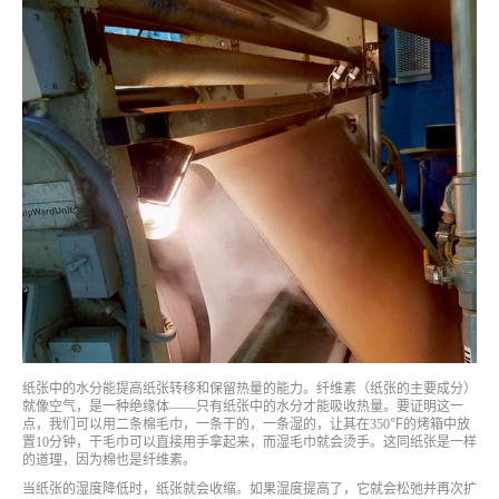
纸张中的水分能提高纸张转移和保留热量的能力。纤维素（纸张的主要成分）
就像空气，是一种绝缘体——只有纸张中的水分才能吸收热量。要证明这一
点，我们可以用二条棉毛巾，一条干的，一条湿的，让其在350℉的烤箱中放
置10分钟，干毛巾可以直接用手拿起来，而湿毛巾就会烫手。这同纸张是一样
的道理，因为棉也是纤维素。
当纸张的湿度降低时，纸张就会收缩。如果湿度提高了，它就会松弛并再次扩